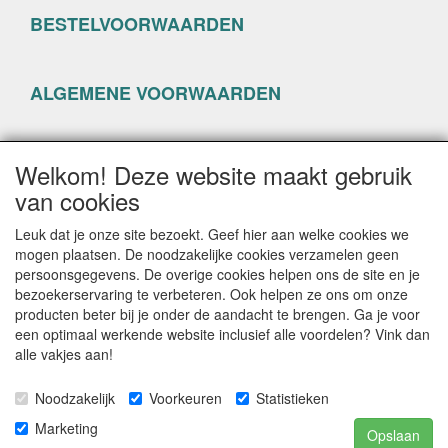
BESTELVOORWAARDEN
ALGEMENE VOORWAARDEN
PRIVACYVERKLARING
Welkom! Deze website maakt gebruik
van cookies
Leuk dat je onze site bezoekt. Geef hier aan welke cookies we
mogen plaatsen. De noodzakelijke cookies verzamelen geen
persoonsgegevens. De overige cookies helpen ons de site en je
CONTACTGEGEVENS
bezoekerservaring te verbeteren. Ook helpen ze ons om onze
producten beter bij je onder de aandacht te brengen. Ga je voor
www.happyseven.nl
een optimaal werkende website inclusief alle voordelen? Vink dan
Hogenhof 13-15
alle vakjes aan!
3861 CG Nijkerk
Noodzakelijk
Voorkeuren
Statistieken
E-mail: info@happyseven.nl
Telefoon: 06-22804842
Marketing
Opslaan