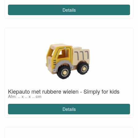
Details
Kiepauto met rubbere wielen - Simply for kids
Afm: .. x .. x .. cm
Details