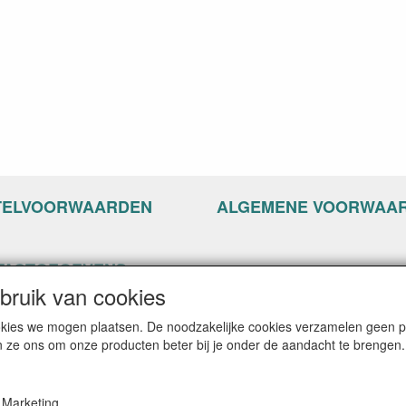
TELVOORWAARDEN
ALGEMENE VOORWAA
TACTGEGEVENS
ruik van cookies
ppyseven.nl
of 13-15
cookies we mogen plaatsen. De noodzakelijke cookies verzamelen geen
G Nijkerk
n ze ons om onze producten beter bij je onder de aandacht te brengen.
: info@happyseven.nl
on: 06-22804842
Marketing