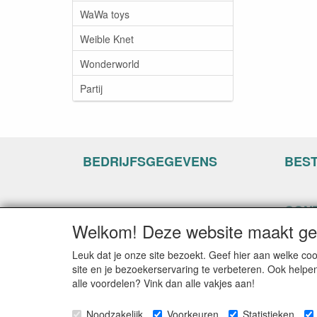
WaWa toys
Weible Knet
Wonderworld
Partij
BEDRIJFSGEGEVENS
BES
CON
Welkom! Deze website maakt geb
www.ha
Hogenh
Leuk dat je onze site bezoekt. Geef hier aan welke 
3861 C
site en je bezoekerservaring te verbeteren. Ook helpe
alle voordelen? Vink dan alle vakjes aan!
E-mail
Telefo
Noodzakelijk
Voorkeuren
Statistieken