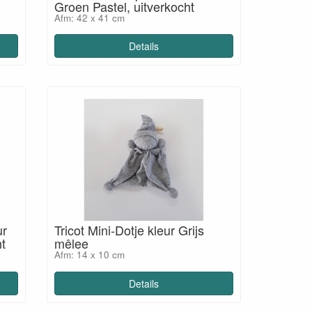
Groen Pastel, uitverkocht
Afm: 42 x 41 cm
Details
ur
Tricot Mini-Dotje kleur Grijs
ht
mêlee
Afm: 14 x 10 cm
Details