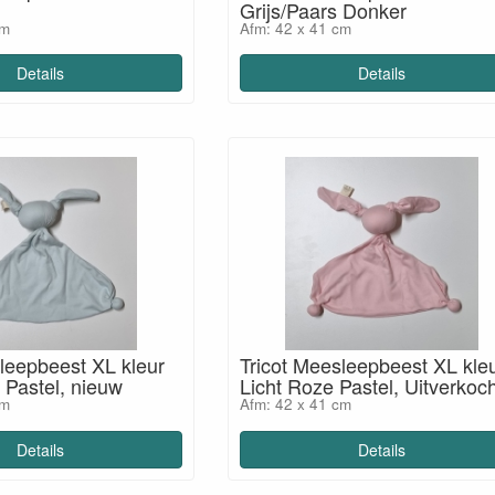
Grijs/Paars Donker
cm
Afm: 42 x 41 cm
Details
Details
leepbeest XL kleur
Tricot Meesleepbeest XL kle
 Pastel, nieuw
Licht Roze Pastel, Uitverkoc
cm
Afm: 42 x 41 cm
Details
Details