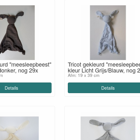
eurd "meesleepbeest"
Tricot gekleurd "meesleepbe
 donker, nog 29x
kleur Licht Grijs/Blauw, nog 2
cm
Afm: 19 x 39 cm
Details
Details