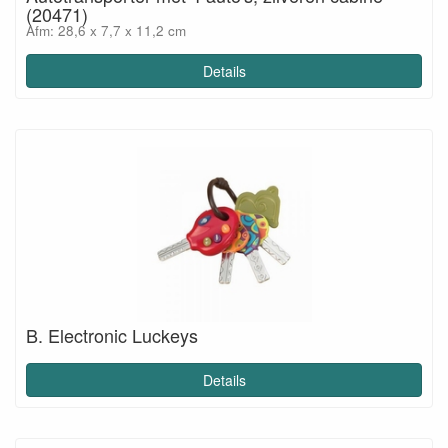
(20471)
Afm: 28,6 x 7,7 x 11,2 cm
Details
B. Electronic Luckeys
Details