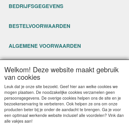
BEDRIJFSGEGEVENS
BESTELVOORWAARDEN
ALGEMENE VOORWAARDEN
PRIVACYVERKLARING
Welkom! Deze website maakt gebruik
van cookies
Leuk dat je onze site bezoekt. Geef hier aan welke cookies we
mogen plaatsen. De noodzakelijke cookies verzamelen geen
persoonsgegevens. De overige cookies helpen ons de site en je
CONTACTGEGEVENS
bezoekerservaring te verbeteren. Ook helpen ze ons om onze
producten beter bij je onder de aandacht te brengen. Ga je voor
www.happyseven.nl
een optimaal werkende website inclusief alle voordelen? Vink dan
Hogenhof 13-15
alle vakjes aan!
3861 CG Nijkerk