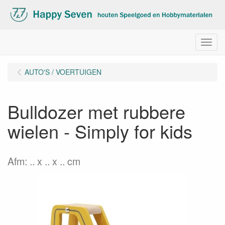
Menu
AUTO'S / VOERTUIGEN
Bulldozer met rubbere
wielen - Simply for kids
Afm: .. x .. x .. cm