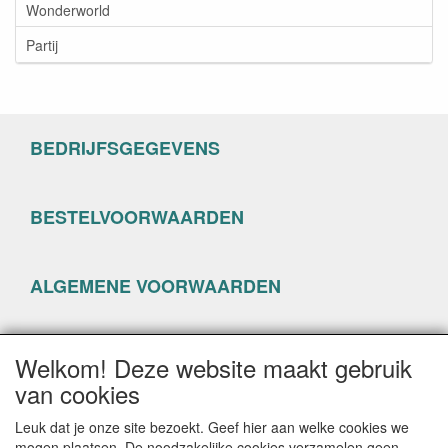
Wonderworld
Partij
BEDRIJFSGEGEVENS
BESTELVOORWAARDEN
ALGEMENE VOORWAARDEN
PRIVACYVERKLARING
Welkom! Deze website maakt gebruik
van cookies
Leuk dat je onze site bezoekt. Geef hier aan welke cookies we
mogen plaatsen. De noodzakelijke cookies verzamelen geen