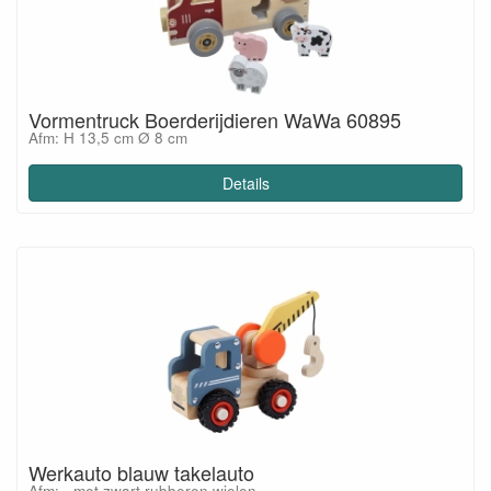
Vormentruck Boerderijdieren WaWa 60895
Afm: H 13,5 cm Ø 8 cm
Details
Werkauto blauw takelauto
Afm: - met zwart rubberen wielen