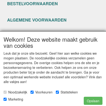
BESTELVOORWAARDEN
ALGEMENE VOORWAARDEN
PRIVACYVERKLARING
Welkom! Deze website maakt gebruik
van cookies
Leuk dat je onze site bezoekt. Geef hier aan welke cookies we
mogen plaatsen. De noodzakelijke cookies verzamelen geen
persoonsgegevens. De overige cookies helpen ons de site en je
CONTACTGEGEVENS
bezoekerservaring te verbeteren. Ook helpen ze ons om onze
producten beter bij je onder de aandacht te brengen. Ga je voor
www.happyseven.nl
een optimaal werkende website inclusief alle voordelen? Vink dan
Hogenhof 13-15
alle vakjes aan!
3861 CG Nijkerk
Noodzakelijk
Voorkeuren
Statistieken
E-mail: info@happyseven.nl
Telefoon: 06-22804842
Marketing
Opslaan