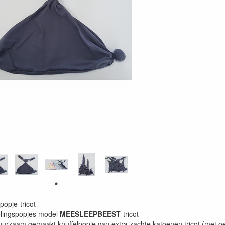
opje-tricot
elingspopjes model
MEESLEEPBEEST
-tricot
uurzaam gemaakt knuffelpopje van extra zachte katoenen tricot (met o