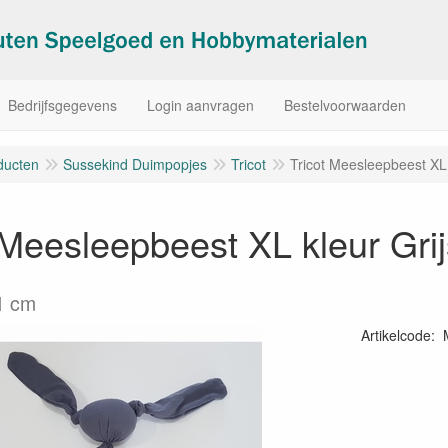
Bedrijfsgegevens
Login aanvragen
Bestelvoorwaarden
ducten
Sussekind Duimpopjes
Tricot
Tricot Meesleepbeest XL 
 Meesleepbeest XL kleur Gri
1 cm
Artikelcode
: