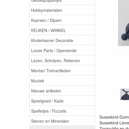
Hobbymaterialen
Kaarsen / Dipam
KEUKEN / WINKEL
Kinderkamer Decoratie
Loose Parts / Openeinde
Lezen, Schrijven, Rekenen
Mentari Treinartikelen
Muziek
Nieuwe artikelen
Speelgoed / Kado
Spelletjes / Puzzels
Sussekind-Duimp
Stenen en Mineralen
Sussekind-Liev
Zorgvuldig en d