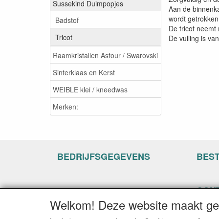
Sussekind Duimpopjes
Aan de binnenka
wordt getrokken 
Badstof
De tricot neemt 
Tricot
De vulling is v
Raamkristallen Asfour / Swarovski
Sinterklaas en Kerst
WEIBLE klei / kneedwas
Merken:
BEDRIJFSGEGEVENS
BES
CON
Welkom! Deze website maakt geb
www.ha
Hogenh