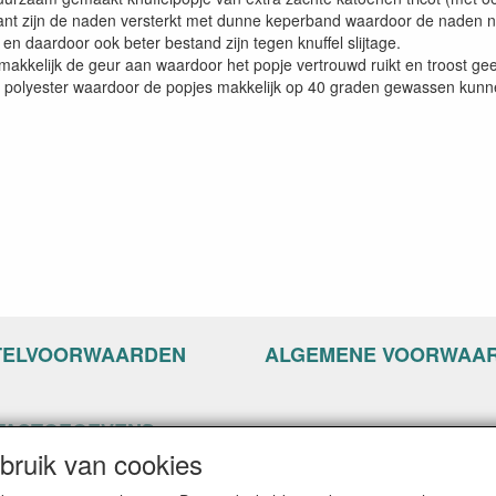
nt zijn de naden versterkt met dunne keperband waardoor de naden ni
en daardoor ook beter bestand zijn tegen knuffel slijtage.
makkelijk de geur aan waardoor het popje vertrouwd ruikt en troost gee
an polyester waardoor de popjes makkelijk op 40 graden gewassen kun
TELVOORWAARDEN
ALGEMENE VOORWAA
TACTGEGEVENS
ruik van cookies
ppyseven.nl
of 13-15