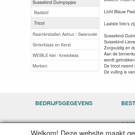
Sussekind Duimpopjes
Licht Blauw Past
Badstof
Tricot
Laatste foto's zi
Raamkristallen Asfour / Swarovski
Sussekind-Duimp
Sussekind-Liev
Sinterklaas en Kerst
Zorgvuldig en d
Aan de binnenka
WEIBLE klei / kneedwas
wordt getrokken 
Merken:
De tricot neemt 
De vulling is v
BEDRIJFSGEGEVENS
BES
CON
Welkom! Deze website maakt geb
www.ha