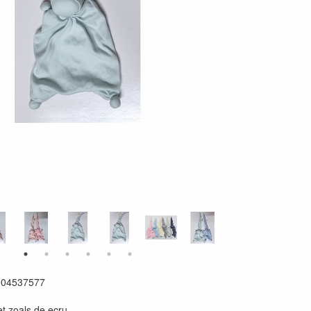
4537577
et zoals de ecru.