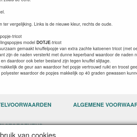
el.
jn ter vergelijking. Links is de nieuwe kleur, rechts de oude.
opje-tricot
elingspopjes model
DOTJE
-tricot
uurzaam gemaakt knuffelpopje van extra zachte katoenen tricot (met o
nt zijn de naden versterkt met dunne keperband waardoor de naden ni
en daardoor ook beter bestand zijn tegen knuffel slijtage.
makkelijk de geur aan waardoor het popje vertrouwd ruikt en troost gee
an polyester waardoor de popjes makkelijk op 40 graden gewassen kun
TELVOORWAARDEN
ALGEMENE VOORWAA
TACTGEGEVENS
ruik van cookies
ppyseven.nl