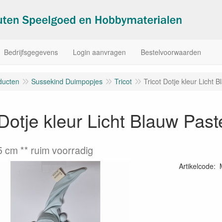
Bedrijfsgegevens
Login aanvragen
Bestelvoorwaarden
ducten
Sussekind Duimpopjes
Tricot
Tricot Dotje kleur Licht 
 Dotje kleur Licht Blauw Past
5 cm ** ruim voorradig
Artikelcode
:
60909045375