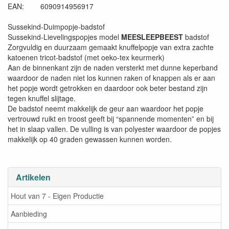
EAN: 6090914956917
Sussekind-Duimpopje-badstof
Sussekind-Lievelingspopjes model
MEESLEEPBEEST
badstof
Zorgvuldig en duurzaam gemaakt knuffelpopje van extra zachte
katoenen tricot-badstof (met oeko-tex keurmerk)
Aan de binnenkant zijn de naden versterkt met dunne keperband
waardoor de naden niet los kunnen raken of knappen als er aan
het popje wordt getrokken en daardoor ook beter bestand zijn
tegen knuffel slijtage.
De badstof neemt makkelijk de geur aan waardoor het popje
vertrouwd ruikt en troost geeft bij “spannende momenten” en bij
het in slaap vallen. De vulling is van polyester waardoor de popjes
makkelijk op 40 graden gewassen kunnen worden.
Artikelen
Hout van 7 - Eigen Productie
Aanbieding