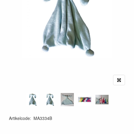
Artikelcode
:
MA3334B
6090914956917