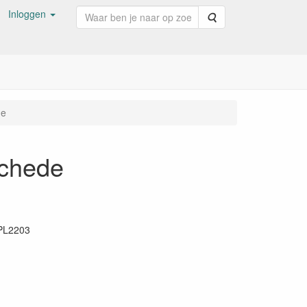
Inloggen
Zoeken
de
schede
PL2203