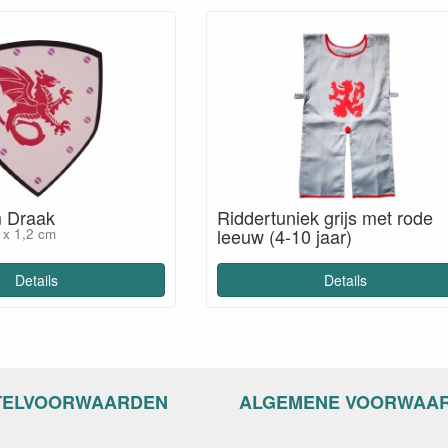
m Draak
Riddertuniek grijs met rode
leeuw (4-10 jaar)
 x 1,2 cm
Details
Details
TELVOORWAARDEN
ALGEMENE VOORWAA