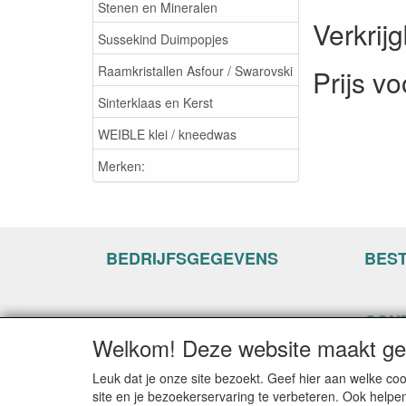
Stenen en Mineralen
Verkrij
Sussekind Duimpopjes
Raamkristallen Asfour / Swarovski
Prijs vo
Sinterklaas en Kerst
WEIBLE klei / kneedwas
Merken:
BEDRIJFSGEGEVENS
BES
CON
Welkom! Deze website maakt geb
www.ha
Hogenh
Leuk dat je onze site bezoekt. Geef hier aan welke 
3861 C
site en je bezoekerservaring te verbeteren. Ook helpe