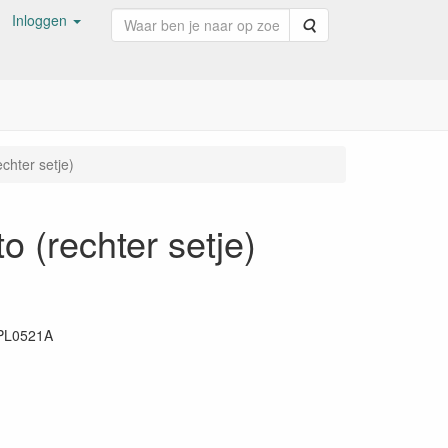
Inloggen
Zoeken
echter setje)
o (rechter setje)
PL0521A