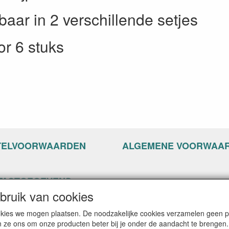
gbaar in 2 verschillende setjes
or 6 stuks
TELVOORWAARDEN
ALGEMENE VOORWAA
TACTGEGEVENS
ruik van cookies
ppyseven.nl
of 13-15
cookies we mogen plaatsen. De noodzakelijke cookies verzamelen geen
G Nijkerk
n ze ons om onze producten beter bij je onder de aandacht te brengen.