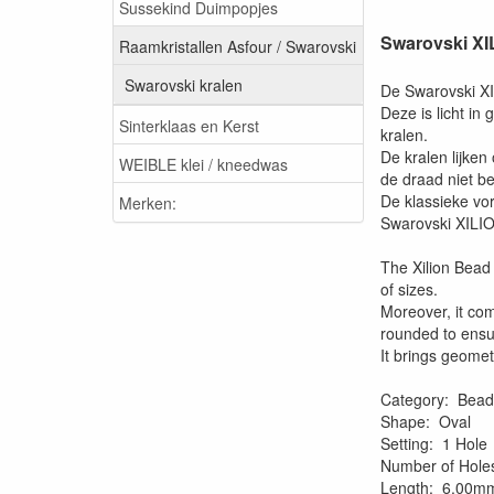
Sussekind Duimpopjes
Swarovski X
Raamkristallen Asfour / Swarovski
Swarovski kralen
De Swarovski XIL
Deze is licht i
Sinterklaas en Kerst
kralen.
De kralen lijken
WEIBLE klei / kneedwas
de draad niet b
De klassieke vo
Merken:
Swarovski XILION
The Xilion Bead 
of sizes.
Moreover, it com
rounded to ensu
It brings geomet
Category: Bead
Shape: Oval
Setting: 1 Hole
Number of Hole
Length: 6.00m