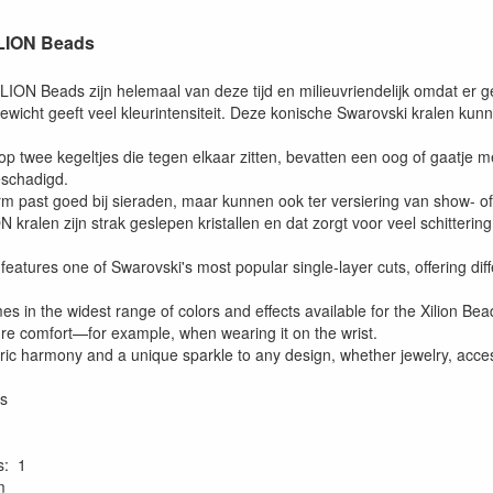
ILION Beads
ION Beads zijn helemaal van deze tijd en milieuvriendelijk omdat er geen
n gewicht geeft veel kleurintensiteit. Deze konische Swarovski kralen
 op twee kegeltjes die tegen elkaar zitten, bevatten een oog of gaatje 
eschadigd.
rm past goed bij sieraden, maar kunnen ook ter versiering van show- of
 kralen zijn strak geslepen kristallen en dat zorgt voor veel schittering
features one of Swarovski's most popular single-layer cuts, offering diff
es in the widest range of colors and effects available for the Xilion Be
re comfort—for example, when wearing it on the wrist.
ric harmony and a unique sparkle to any design, whether jewelry, accesso
s
s: 1
m