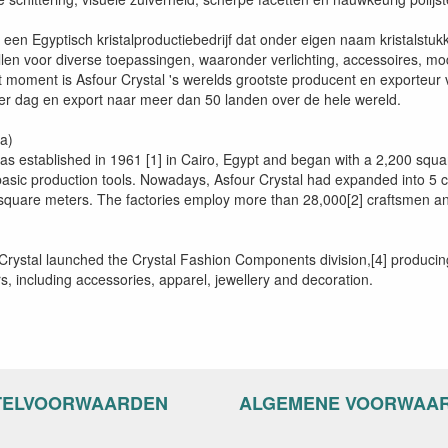
s een Egyptisch kristalproductiebedrijf dat onder eigen naam kristalstu
llen voor diverse toepassingen, waaronder verlichting, accessoires, mo
t moment is Asfour Crystal 's werelds grootste producent en exporteur 
 per dag en export naar meer dan 50 landen over de hele wereld.
ia)
was established in 1961 [1] in Cairo, Egypt and began with a 2,200 s
 basic production tools. Nowadays, Asfour Crystal had expanded into 5 cr
 square meters. The factories employ more than 28,000[2] craftsmen and
Crystal launched the Crystal Fashion Components division,[4] producing 
ors, including accessories, apparel, jewellery and decoration.
TELVOORWAARDEN
ALGEMENE VOORWAA