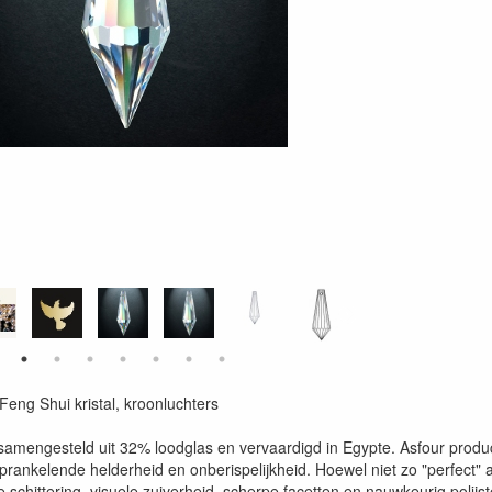
Feng Shui kristal, kroonluchters
s samengesteld uit 32% loodglas en vervaardigd in Egypte. Asfour produ
sprankelende helderheid en onberispelijkheid. Hoewel niet zo "perfect" 
 schittering, visuele zuiverheid, scherpe facetten en nauwkeurig polijst