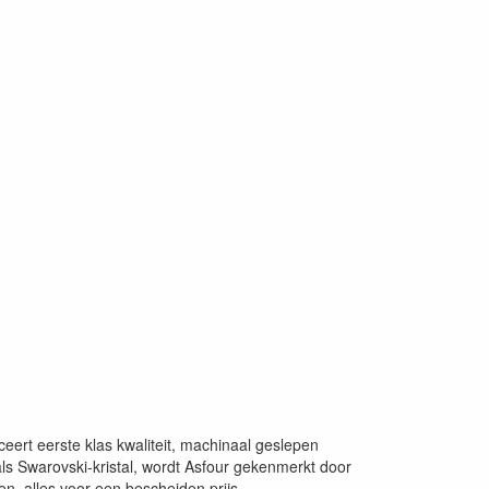
ceert eerste klas kwaliteit, machinaal geslepen
als Swarovski-kristal, wordt Asfour gekenmerkt door
en, alles voor een bescheiden prijs.