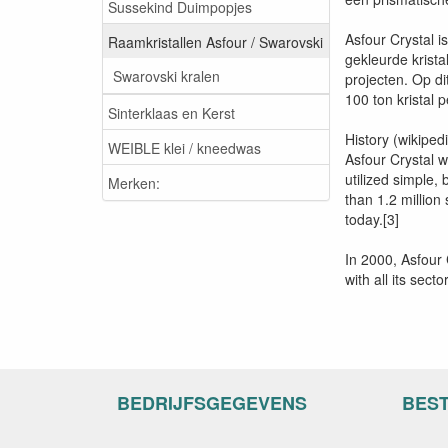
Sussekind Duimpopjes
Asfour Crystal i
Raamkristallen Asfour / Swarovski
gekleurde krista
Swarovski kralen
projecten. Op di
100 ton kristal
Sinterklaas en Kerst
History (wikiped
WEIBLE klei / kneedwas
Asfour Crystal 
utilized simple,
Merken:
than 1.2 million
today.[3]
In 2000, Asfour 
with all its sect
BEDRIJFSGEGEVENS
BES