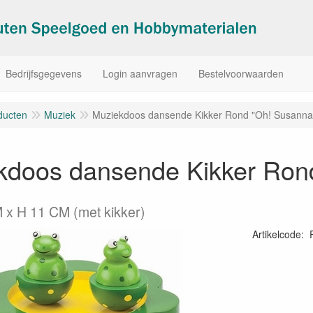
Bedrijfsgegevens
Login aanvragen
Bestelvoorwaarden
ducten
Muziek
Muziekdoos dansende Kikker Rond "Oh! Susanna
kdoos dansende Kikker Ron
 x H 11 CM (met kikker)
Artikelcode
:
87193480003