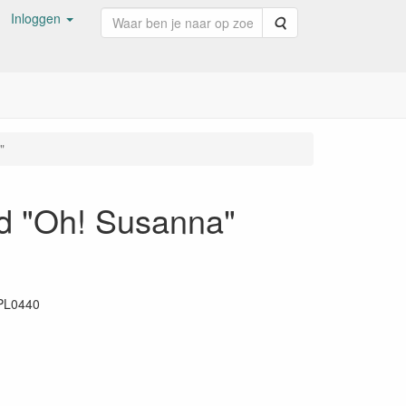
Inloggen
Zoeken
"
d "Oh! Susanna"
PL0440
52