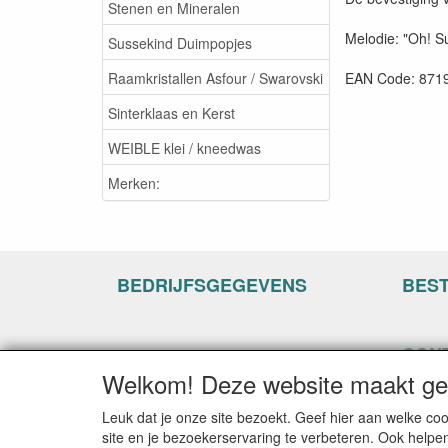
Stenen en Mineralen
Melodie: "Oh! S
Sussekind Duimpopjes
Raamkristallen Asfour / Swarovski
EAN Code: 871
Sinterklaas en Kerst
WEIBLE klei / kneedwas
Merken:
BEDRIJFSGEGEVENS
BES
CON
Welkom! Deze website maakt geb
www.ha
Hogenh
Leuk dat je onze site bezoekt. Geef hier aan welke 
3861 C
site en je bezoekerservaring te verbeteren. Ook helpe