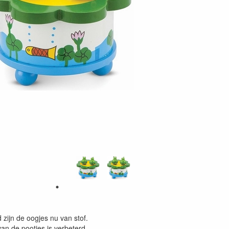
d zijn de oogjes nu van stof.
an de pootjes is verbeterd.