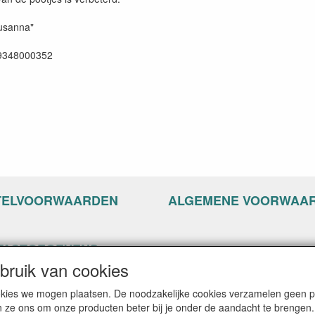
usanna"
9348000352
TELVOORWAARDEN
ALGEMENE VOORWAA
TACTGEGEVENS
ruik van cookies
ppyseven.nl
of 13-15
cookies we mogen plaatsen. De noodzakelijke cookies verzamelen geen
G Nijkerk
n ze ons om onze producten beter bij je onder de aandacht te brengen.