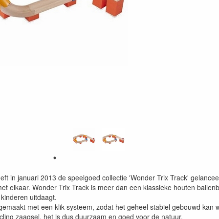
ft in januari 2013 de speelgoed collectie 'Wonder Trix Track' gelance
t elkaar. Wonder Trix Track is meer dan een klassieke houten ballenba
 kinderen uitdaagt.
 gemaakt met een klik systeem, zodat het geheel stabiel gebouwd kan 
ycling zaagsel, het is dus duurzaam en goed voor de natuur.