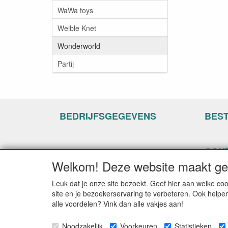
WaWa toys
Weible Knet
Wonderworld
Partij
BEDRIJFSGEGEVENS
BES
CON
Welkom! Deze website maakt geb
www.ha
Hogenh
Leuk dat je onze site bezoekt. Geef hier aan welke 
3861 C
site en je bezoekerservaring te verbeteren. Ook helpe
alle voordelen? Vink dan alle vakjes aan!
E-mail
Telefo
Noodzakelijk
Voorkeuren
Statistieken