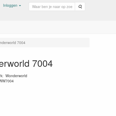
Inloggen
Zoeken
onderworld 7004
derworld 7004
rk
:
Wonderworld
WW7004