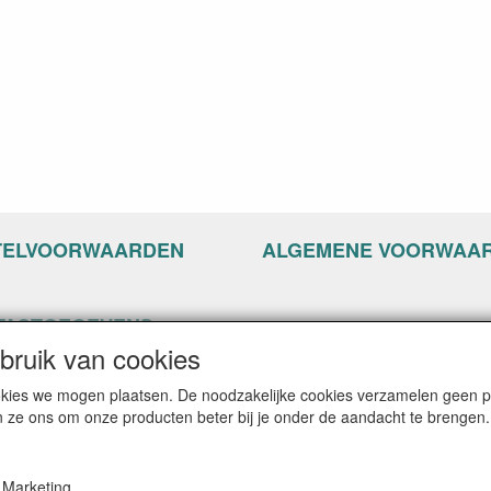
TELVOORWAARDEN
ALGEMENE VOORWAA
TACTGEGEVENS
ruik van cookies
ppyseven.nl
of 13-15
cookies we mogen plaatsen. De noodzakelijke cookies verzamelen geen
G Nijkerk
n ze ons om onze producten beter bij je onder de aandacht te brengen.
: info@happyseven.nl
on: 06-22804842
Marketing