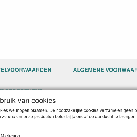
TELVOORWAARDEN
ALGEMENE VOORWAA
TACTGEGEVENS
ruik van cookies
ppyseven.nl
of 13-15
cookies we mogen plaatsen. De noodzakelijke cookies verzamelen geen
G Nijkerk
n ze ons om onze producten beter bij je onder de aandacht te brengen.
: info@happyseven.nl
on: 06-22804842
Marketing