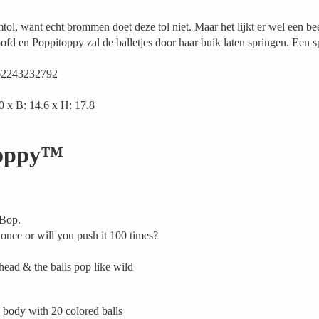
tol, want echt brommen doet deze tol niet. Maar het lijkt er wel een be
fd en Poppitoppy zal de balletjes door haar buik laten springen. Een s
62243232792
0 x B: 14.6 x H: 17.8
toppy™
 Bop.
 once or will you push it 100 times?
head & the balls pop like wild
 body with 20 colored balls