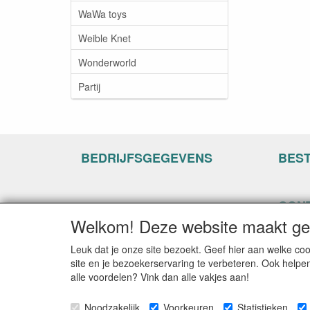
WaWa toys
Weible Knet
Wonderworld
Partij
BEDRIJFSGEGEVENS
BES
CON
Welkom! Deze website maakt geb
www.ha
Hogenh
Leuk dat je onze site bezoekt. Geef hier aan welke 
3861 C
site en je bezoekerservaring te verbeteren. Ook helpe
alle voordelen? Vink dan alle vakjes aan!
E-mail
Telefo
Noodzakelijk
Voorkeuren
Statistieken