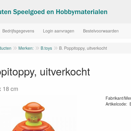
Bedrijfsgegevens
Login aanvragen
Bestelvoorwaarden
ducten
Merken:
B.toys
B. Poppitoppy, uitverkocht
pitoppy, uitverkocht
x 18 cm
Fabrikant/Me
Artikelcode
:
06224323279