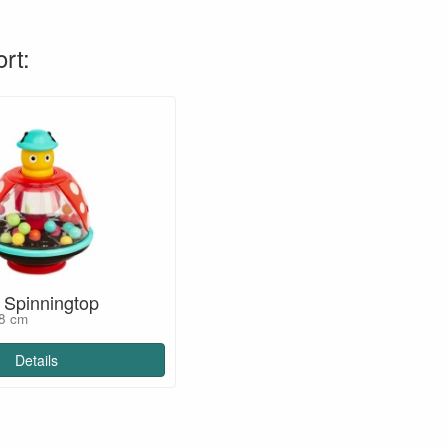
rt:
 Spinningtop
18 cm
Details