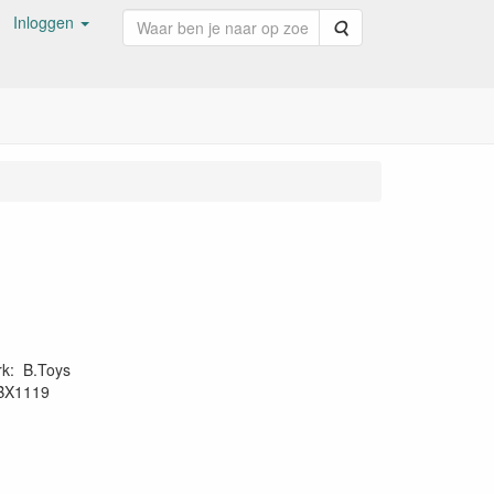
Inloggen
Zoeken
rk
:
B.Toys
BX1119
2