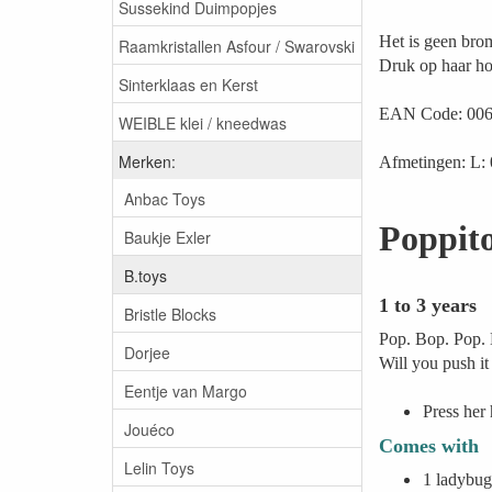
Sussekind Duimpopjes
Het is geen brom
Raamkristallen Asfour / Swarovski
Druk op haar hoo
Sinterklaas en Kerst
EAN Code: 00
WEIBLE klei / kneedwas
Merken:
Afmetingen: L: 
Anbac Toys
Poppi
Baukje Exler
B.toys
1 to 3 years
Bristle Blocks
Pop. Bop. Pop.
Dorjee
Will you push it
Eentje van Margo
Press her 
Jouéco
Comes with
Lelin Toys
1 ladybug