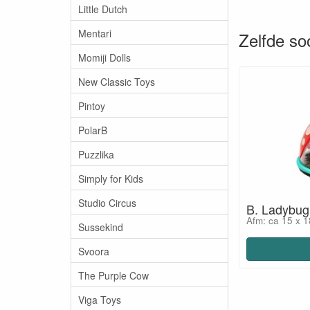
Little Dutch
Mentari
Zelfde soo
Momiji Dolls
New Classic Toys
Pintoy
PolarB
Puzzlika
Simply for Kids
Studio Circus
B. Ladybug
Afm: ca 15 x 
Sussekind
Svoora
The Purple Cow
Viga Toys