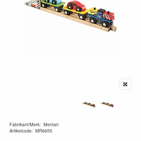
Fabrikant/Merk
:
Mentari
Artikelcode
:
MR6655
8717255029947