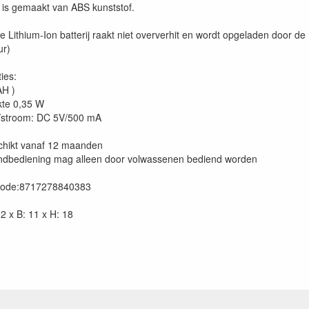
t is gemaakt van ABS kunststof.
e Lithium-Ion batterij raakt niet oververhit en wordt opgeladen door
ur)
ies:
AH )
kte 0,35 W
/stroom: DC 5V/500 mA
eschikt vanaf 12 maanden
andbediening mag alleen door volwassenen bediend worden
code:8717278840383
2 x B: 11 x H: 18