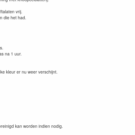
alaten vrij.
m die het had.
s.
as na 1 uur.
lke kleur er nu weer verschijnt.
gereinigd kan worden indien nodig.