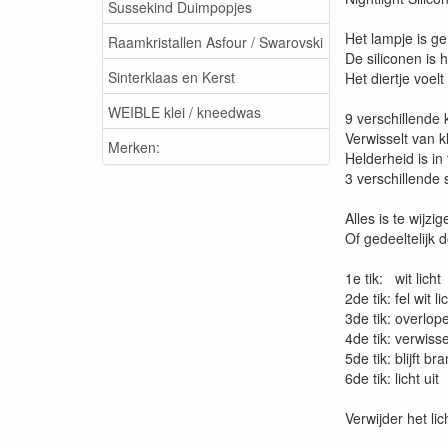
Sussekind Duimpopjes
Het lampje is ge
Raamkristallen Asfour / Swarovski
De siliconen is
Sinterklaas en Kerst
Het diertje voelt 
WEIBLE klei / kneedwas
9 verschillende k
Verwisselt van k
Merken:
Helderheid is in
3 verschillende 
Alles is te wijz
Of gedeeltelijk 
1e tik: wit licht
2de tik: fel wit li
3de tik: overlop
4de tik: verwisse
5de tik: blijft 
6de tik: licht uit
Verwijder het li