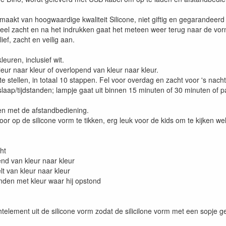
maakt van hoogwaardige kwaliteit Silicone, niet giftig en gegarandeerd ft
 heel zacht en na het indrukken gaat het meteen weer terug naar de vor
lief, zacht en veilig aan.
leuren, inclusief wit.
leur naar kleur of overlopend van kleur naar kleur.
 te stellen, in totaal 10 stappen. Fel voor overdag en zacht voor 's nacht
slaap/tijdstanden; lampje gaat uit binnen 15 minuten of 30 minuten of p
igen met de afstandbediening.
door op de silicone vorm te tikken, erg leuk voor de kids om te kijken we
cht
end van kleur naar kleur
lt van kleur naar kleur
branden met kleur waar hij opstond
chtelement uit de silicone vorm zodat de silicilone vorm met een sopje 