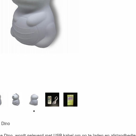
t Dino
one Dino, wordt geleverd met USB kabel om op te laden en afstandbedie