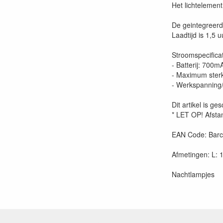
Het lichtelemen
De geintegreerd
Laadtijd is 1,5 u
Stroomspecificat
- Batterij: 700m
- Maximum ster
- Werkspanning
Dit artikel is g
* LET OP! Afst
EAN Code: Bar
Afmetingen: L: 1
Nachtlampjes