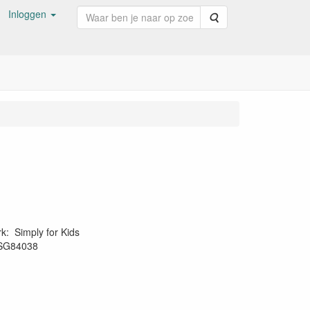
Inloggen
Zoeken
rk
:
Simply for Kids
SG84038