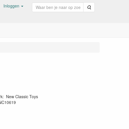
Inloggen
Zoeken
rk
:
New Classic Toys
NC10619