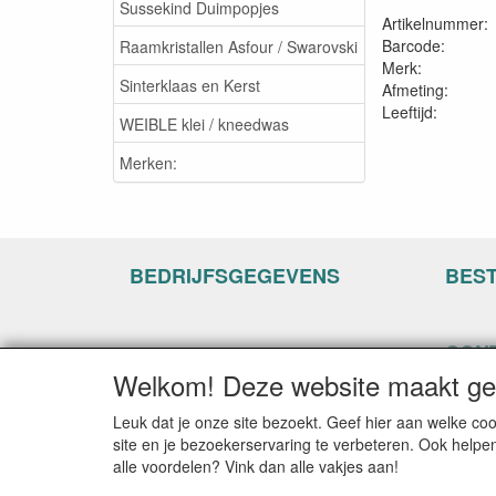
Sussekind Duimpopjes
Artikelnummer:
Barcode:
Raamkristallen Asfour / Swarovski
Merk:
Sinterklaas en Kerst
Afmeting:
Leeftijd:
WEIBLE klei / kneedwas
Merken:
BEDRIJFSGEGEVENS
BES
CON
Welkom! Deze website maakt geb
www.ha
Hogenh
Leuk dat je onze site bezoekt. Geef hier aan welke 
3861 C
site en je bezoekerservaring te verbeteren. Ook helpe
alle voordelen? Vink dan alle vakjes aan!
E-mail