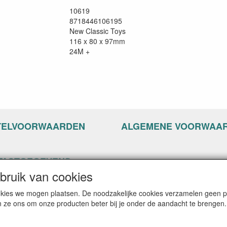
10619
8718446106195
New Classic Toys
116 x 80 x 97mm
24M +
TELVOORWAARDEN
ALGEMENE VOORWAA
TACTGEGEVENS
ruik van cookies
ppyseven.nl
of 13-15
cookies we mogen plaatsen. De noodzakelijke cookies verzamelen geen
G Nijkerk
n ze ons om onze producten beter bij je onder de aandacht te brengen.
: info@happyseven.nl