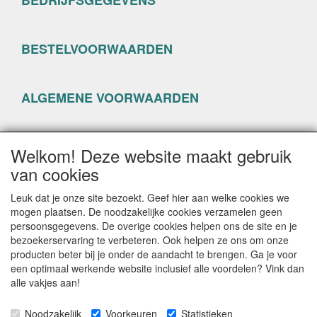
BESTELVOORWAARDEN
ALGEMENE VOORWAARDEN
PRIVACYVERKLARING
Welkom! Deze website maakt gebruik
van cookies
Leuk dat je onze site bezoekt. Geef hier aan welke cookies we
mogen plaatsen. De noodzakelijke cookies verzamelen geen
persoonsgegevens. De overige cookies helpen ons de site en je
CONTACTGEGEVENS
bezoekerservaring te verbeteren. Ook helpen ze ons om onze
producten beter bij je onder de aandacht te brengen. Ga je voor
www.happyseven.nl
een optimaal werkende website inclusief alle voordelen? Vink dan
Hogenhof 13-15
alle vakjes aan!
3861 CG Nijkerk
Noodzakelijk
Voorkeuren
Statistieken
E-mail: info@happyseven.nl