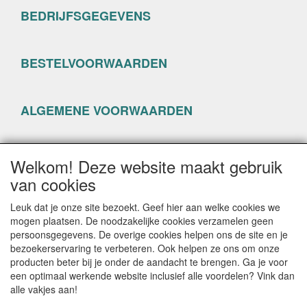
BEDRIJFSGEGEVENS
BESTELVOORWAARDEN
ALGEMENE VOORWAARDEN
PRIVACYVERKLARING
Welkom! Deze website maakt gebruik
van cookies
Leuk dat je onze site bezoekt. Geef hier aan welke cookies we
mogen plaatsen. De noodzakelijke cookies verzamelen geen
persoonsgegevens. De overige cookies helpen ons de site en je
CONTACTGEGEVENS
bezoekerservaring te verbeteren. Ook helpen ze ons om onze
producten beter bij je onder de aandacht te brengen. Ga je voor
www.happyseven.nl
een optimaal werkende website inclusief alle voordelen? Vink dan
Hogenhof 13-15
alle vakjes aan!
3861 CG Nijkerk