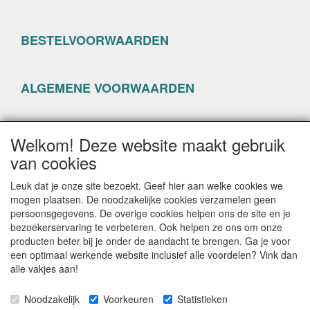
BESTELVOORWAARDEN
ALGEMENE VOORWAARDEN
PRIVACYVERKLARING
Welkom! Deze website maakt gebruik
van cookies
Leuk dat je onze site bezoekt. Geef hier aan welke cookies we
mogen plaatsen. De noodzakelijke cookies verzamelen geen
persoonsgegevens. De overige cookies helpen ons de site en je
CONTACTGEGEVENS
bezoekerservaring te verbeteren. Ook helpen ze ons om onze
producten beter bij je onder de aandacht te brengen. Ga je voor
www.happyseven.nl
een optimaal werkende website inclusief alle voordelen? Vink dan
Hogenhof 13-15
alle vakjes aan!
3861 CG Nijkerk
Noodzakelijk
Voorkeuren
Statistieken
E-mail: info@happyseven.nl