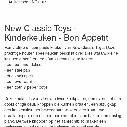
Artikelcode
:
NC11053
New Classic Toys -
Kinderkeuken - Bon Appetit
Een vrolijke en compacte keuken van New Classic Toys. Deze
prachtige houten speelkeuken beschikt over alles wat uw kleine
kok nodig heeft om een fantasiemaaltijd te koken:
• een pan met deksel
• een steelpan
• drie kooklepels
• een ovenwant
• een zout & peper potje
Deze keuken is voorzien van twee kookplaten, een oven met een
doorzichtige deur, knoppen die kunnen draaien, een afzuigkap,
een keukenklok met beweegbare wijzers, een kraan met
draaiknoppen, een uitneembare metalen spoelbak en een opslag
plank. De twee knoppen op het aanrechtblad maken een
realistisch geluid voor extra beleving en speelwaarde.