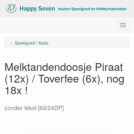
Menu
Speelgoed / Kado
Melktandendoosje Piraat
(12x) / Toverfee (6x), nog
18x !
zonder tekst [6d/24DP]