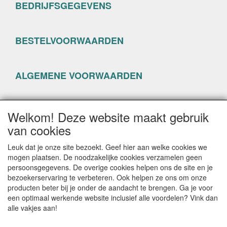
BEDRIJFSGEGEVENS
BESTELVOORWAARDEN
ALGEMENE VOORWAARDEN
PRIVACYVERKLARING
Welkom! Deze website maakt gebruik
van cookies
Leuk dat je onze site bezoekt. Geef hier aan welke cookies we
mogen plaatsen. De noodzakelijke cookies verzamelen geen
persoonsgegevens. De overige cookies helpen ons de site en je
CONTACTGEGEVENS
bezoekerservaring te verbeteren. Ook helpen ze ons om onze
producten beter bij je onder de aandacht te brengen. Ga je voor
www.happyseven.nl
een optimaal werkende website inclusief alle voordelen? Vink dan
Hogenhof 13-15
alle vakjes aan!
3861 CG Nijkerk