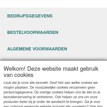
BEDRIJFSGEGEVENS
BESTELVOORWAARDEN
ALGEMENE VOORWAARDEN
PRIVACYVERKLARING
Welkom! Deze website maakt gebruik
van cookies
Leuk dat je onze site bezoekt. Geef hier aan welke cookies we
mogen plaatsen. De noodzakelijke cookies verzamelen geen
persoonsgegevens. De overige cookies helpen ons de site en je
CONTACTGEGEVENS
bezoekerservaring te verbeteren. Ook helpen ze ons om onze
producten beter bij je onder de aandacht te brengen. Ga je voor
www.happyseven.nl
een optimaal werkende website inclusief alle voordelen? Vink dan