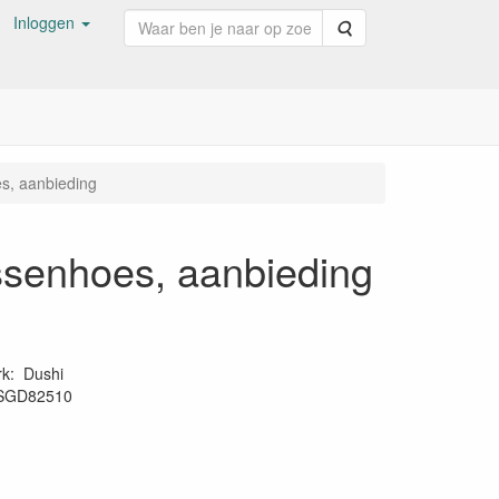
Inloggen
Zoeken
es, aanbieding
ussenhoes, aanbieding
rk
:
Dushi
SGD82510