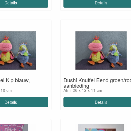
Details
Details
el Kip blauw,
Dushi Knuffel Eend groen/ro
aanbieding
x 10 cm
Afm: 26 x 12 x 11 cm
Details
Details