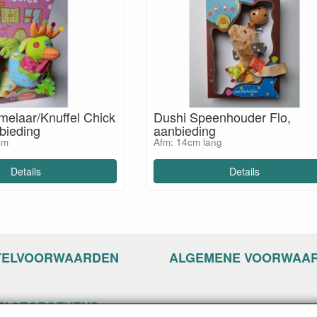
elaar/Knuffel Chick
Dushi Speenhouder Flo,
bieding
aanbieding
cm
Afm: 14cm lang
Details
Details
TELVOORWAARDEN
ALGEMENE VOORWAA
TACTGEGEVENS