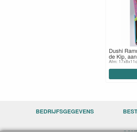
Dushi Ramm
de Kip, aan
Afm: 17x8x11
BEDRIJFSGEGEVENS
BES
CON