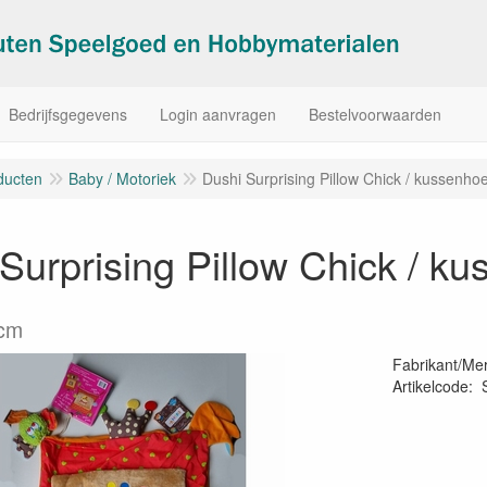
Bedrijfsgegevens
Login aanvragen
Bestelvoorwaarden
ducten
Baby / Motoriek
Dushi Surprising Pillow Chick / kussenho
Surprising Pillow Chick / k
0cm
Fabrikant/Me
Artikelcode
: