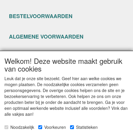
BESTELVOORWAARDEN
ALGEMENE VOORWAARDEN
PRIVACYVERKLARING
Welkom! Deze website maakt gebruik
van cookies
Leuk dat je onze site bezoekt. Geef hier aan welke cookies we
mogen plaatsen. De noodzakelijke cookies verzamelen geen
persoonsgegevens. De overige cookies helpen ons de site en je
CONTACTGEGEVENS
bezoekerservaring te verbeteren. Ook helpen ze ons om onze
producten beter bij je onder de aandacht te brengen. Ga je voor
www.happyseven.nl
een optimaal werkende website inclusief alle voordelen? Vink dan
Hogenhof 13-15
alle vakjes aan!
3861 CG Nijkerk
Noodzakelijk
Voorkeuren
Statistieken
E-mail: info@happyseven.nl