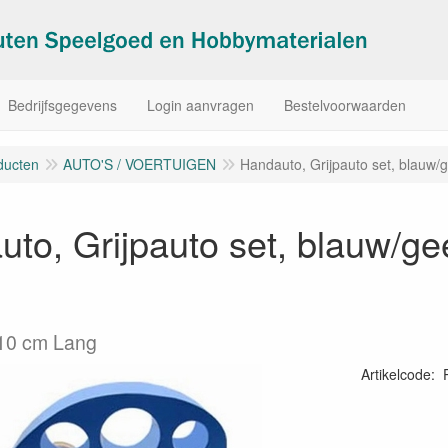
Bedrijfsgegevens
Login aanvragen
Bestelvoorwaarden
ducten
AUTO'S / VOERTUIGEN
Handauto, Grijpauto set, blauw/gee
to, Grijpauto set, blauw/geel
 10 cm Lang
Artikelcode
: