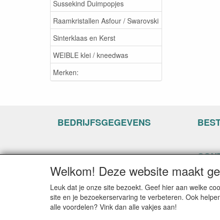
Sussekind Duimpopjes
Raamkristallen Asfour / Swarovski
Sinterklaas en Kerst
WEIBLE klei / kneedwas
Merken:
BEDRIJFSGEGEVENS
BES
CON
Welkom! Deze website maakt geb
www.ha
Hogenh
Leuk dat je onze site bezoekt. Geef hier aan welke 
3861 C
site en je bezoekerservaring te verbeteren. Ook helpe
alle voordelen? Vink dan alle vakjes aan!
E-mail