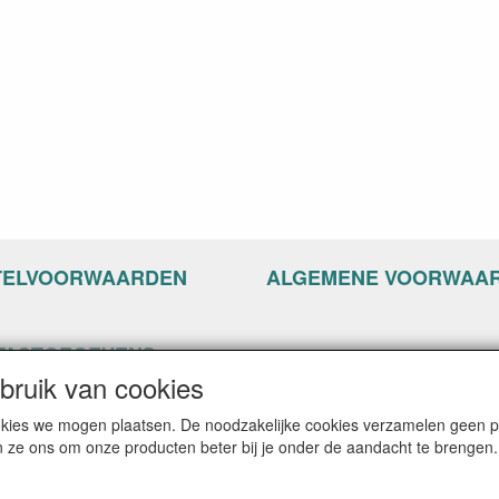
TELVOORWAARDEN
ALGEMENE VOORWAA
TACTGEGEVENS
ruik van cookies
ppyseven.nl
of 13-15
cookies we mogen plaatsen. De noodzakelijke cookies verzamelen geen
G Nijkerk
n ze ons om onze producten beter bij je onder de aandacht te brengen.
: info@happyseven.nl