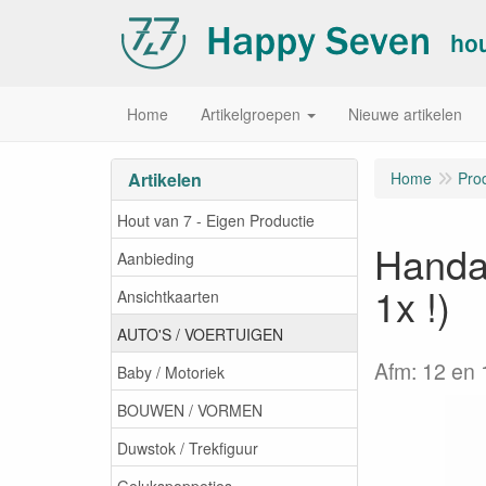
Home
Artikelgroepen
Nieuwe artikelen
Artikelen
Home
Pro
Hout van 7 - Eigen Productie
Handau
Aanbieding
1x !)
Ansichtkaarten
AUTO'S / VOERTUIGEN
Afm: 12 en
Baby / Motoriek
BOUWEN / VORMEN
Duwstok / Trekfiguur
Gelukspoppetjes