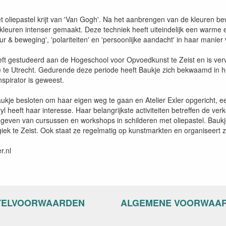
t oliepastel krijt van 'Van Gogh'. Na het aanbrengen van de kleuren be
leuren intenser gemaakt. Deze techniek heeft uiteindelijk een warme en
eur & beweging', 'polariteiten' en 'persoonlijke aandacht' in haar manier
eft gestudeerd aan de Hogeschool voor Opvoedkunst te Zeist en is verv
e te Utrecht. Gedurende deze periode heeft Baukje zich bekwaamd in het
nspirator is geweest.
ukje besloten om haar eigen weg te gaan en Atelier Exler opgericht, een
ryl heeft haar interesse. Haar belangrijkste activiteiten betreffen de ver
 geven van cursussen en workshops in schilderen met oliepastel. Baukj
iek te Zeist. Ook staat ze regelmatig op kunstmarkten en organiseer
r.nl
TELVOORWAARDEN
ALGEMENE VOORWAA