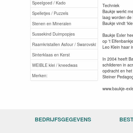
Speelgoed / Kado
Techniek
Baukje werkt me
Spelletjes / Puzzels
laag worden de k
Baukje vindt 'kl
Stenen en Mineralen
Sussekind Duimpopjes
Baukje Exler he
op 't Elfenbankj
Raamkristallen Asfour / Swarovski
Leo Klein haar i
Sinterklaas en Kerst
In 2004 heeft Ba
schilderen in ac
WEIBLE klei / kneedwas
opdracht en het
Merken:
Steiner Pedagog
www.baukje-exle
BEDRIJFSGEGEVENS
BES