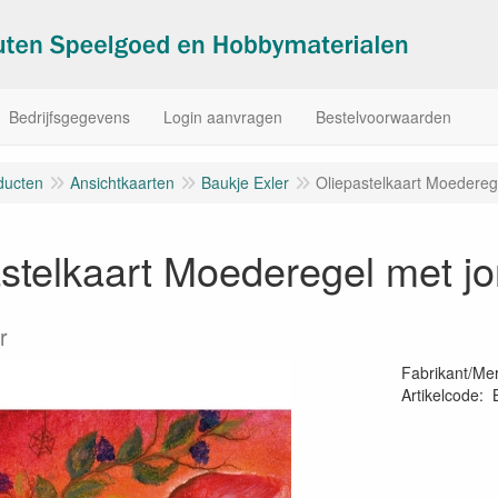
Bedrijfsgegevens
Login aanvragen
Bestelvoorwaarden
ducten
Ansichtkaarten
Baukje Exler
Oliepastelkaart Moederege
stelkaart Moederegel met jo
r
Fabrikant/Me
Artikelcode
: