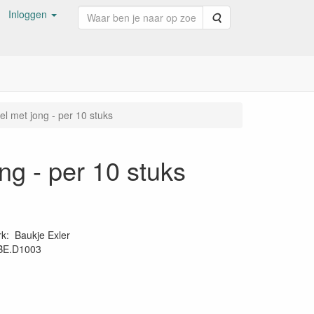
Inloggen
Zoeken
l met jong - per 10 stuks
ng - per 10 stuks
rk
:
Baukje Exler
BE.D1003