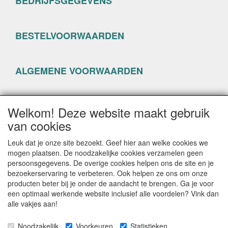
BEDRIJFSGEGEVENS
BESTELVOORWAARDEN
ALGEMENE VOORWAARDEN
PRIVACYVERKLARING
Welkom! Deze website maakt gebruik
van cookies
Leuk dat je onze site bezoekt. Geef hier aan welke cookies we
mogen plaatsen. De noodzakelijke cookies verzamelen geen
persoonsgegevens. De overige cookies helpen ons de site en je
CONTACTGEGEVENS
bezoekerservaring te verbeteren. Ook helpen ze ons om onze
producten beter bij je onder de aandacht te brengen. Ga je voor
www.happyseven.nl
een optimaal werkende website inclusief alle voordelen? Vink dan
Hogenhof 13-15
alle vakjes aan!
3861 CG Nijkerk
Noodzakelijk
Voorkeuren
Statistieken
E-mail: info@happyseven.nl