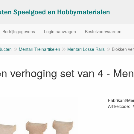
Bedrijfsgegevens
Login aanvragen
Bestelvoorwaarden
ducten
Mentari Treinartikelen
Mentari Losse Rails
Blokken ver
n verhoging set van 4 - Men
Fabrikant/Me
Artikelcode
:
87172550288